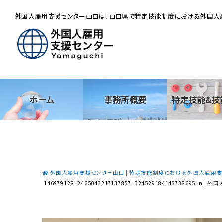
外国人雇用支援センター山口は、山口県で特定技能制度における外国人雇
ホーム
事務所概要
特定技能&技
外国人雇用支援センター山口 | 特定技能制度における外国人雇用
146979128_2465043217137857_324529184143738