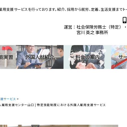
用支援サービスを行っております。紹介、採用から就労、定着、生活支援までトー
運営：社会保険労務士（特定）
宮川 英之 事務所
能実習
外国人材紹介
料金の案内
サ
支援サービス
>
695_n | 外国人雇用支援センター山口 | 特定技能制度における外国人雇用支援サービス